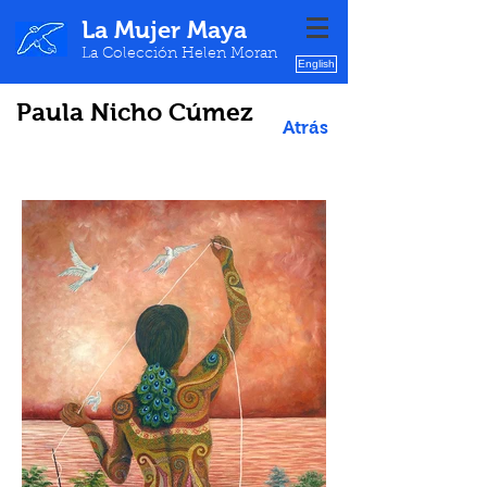
La Mujer Maya
La Colección Helen Moran
English
Paula Nicho Cúmez
Atrás