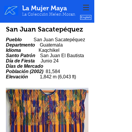
La Mujer Maya
La Colección Helen Moran
English
San Juan Sacatepéquez
Pueblo
San Juan Sacatepéquez
Departmento
Guatemala
Idioma
Kaqchikel
Santo Patrón
San Juan El Bautista
Día de Fiesta
Junio 24
Días de Mercado
Poblaci
ón (2002)
81,584
Elevación
1,842 m (6,043 ft)